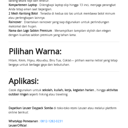
barang secara rapi dan teratur.
Kompartemen Laptop
: Dilengkapi laptop slip hingga 13 inci, menjaga perangkat
Anda tetap aman saat bepergian.
2 Mesh Kantong Botol
: Tersedia di kedua sisi tas untuk membawa botol minum
atau perlengkapan lainnya.
Raincover
: Disertakan raincover yang siap digunakan untuk perlindungan
maksimal dari hujan.
Nama dan Logo Sablon Premium
: Menampilkan tampilan stylish dan elegan
dengan kualitas sablon premium yang tahan lama.
Pilihan Warna:
Hitam, Krem, Hijau, Abu-abu, Biru Tua, Coklat— pilihan warna netral yang tetap
bergaya untuk berbagai gaya dan kebutuhan.
Aplikasi:
Cocok digunakan untuk
sekolah, kuliah, kerja, kegiatan harian
, hingga
aktivitas
outdoor ringan
seperti hiking atau traveling.
Dapatkan Leuser Daypack Somba
di toko-toko resmi Leuser atau melalui platform
online berikut:
WhatsApp Pemesanan
:
0812-1282-0231
LeuserOfficial
: