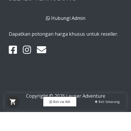
Hubungi Admin
Dapatkan potongan harga khusus untuk reseller.
Copyright © 2026 Leuser Adventure
shopping_cart
Beli via WA
Beli Sekarang